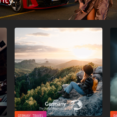
ity.
GERMANY TRAVEL
G