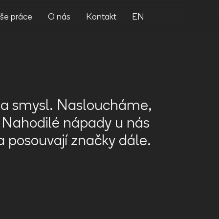
še práce
O nás
Kontakt
EN
r a smysl. Nasloucháme,
 Nahodilé nápady u nás
a posouvají značky dále.