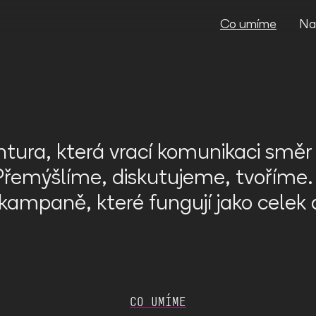
Video
Player
Co umíme
Na
ura, která vrací komunikaci smě
řemýšlíme, diskutujeme, tvoříme.
ampaně, které fungují jako celek 
CO UMÍME