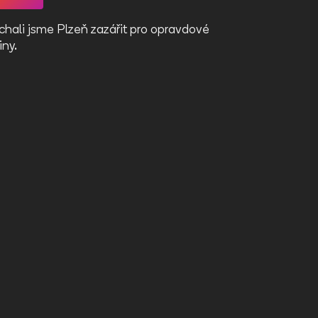
hali jsme Plzeň zazářit pro opravdové
Dali jsme tvá
iny.
speciálům.