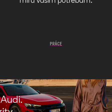
míru vašim potřebám.
PRÁCE
Audi.