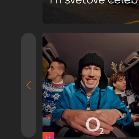
Tři světové celebr
O2