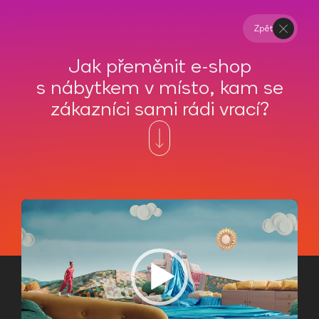
Zpět
Jak přeměnit e-shop
s nábytkem v místo, kam se
zákazníci sami rádi vrací?
BONAMI