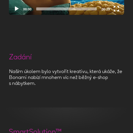
00:00
00:29
Video
Player
Zadání
Naším úkolem bylo vytvořit kreativu, která ukáže, že
Bonami nabízí mnohem víc než běžný e-shop
s nábytkem.
SmartSolution™