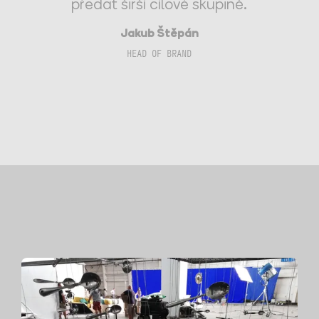
předat širší cílové skupině.
Jakub Štěpán
HEAD OF BRAND