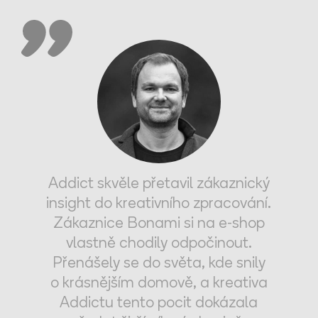
Addict skvěle přetavil zákaznický
insight do kreativního zpracování.
Zákaznice Bonami si na e-shop
vlastně chodily odpočinout.
Přenášely se do světa, kde snily
o krásnějším domově, a kreativa
Addictu tento pocit dokázala